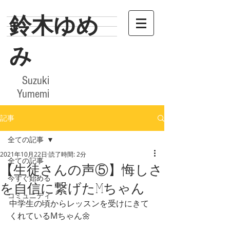
​鈴木ゆめ
み
​Suzuki
Yumemi
記事
全ての記事
2021年10月22日
読了時間: 2分
全ての記事
【生徒さんの声⑤】悔しさ
今すぐ始める
を自信に繋げたMちゃん
コミュニティ
中学生の頃からレッスンを受けにきて
くれているMちゃん🌼